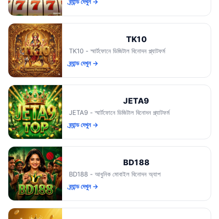
ব্র্যান্ড দেখুন →
TK10
TK10 - স্মার্টফোনে ডিজিটাল বিনোদন প্ল্যাটফর্ম
ব্র্যান্ড দেখুন →
JETA9
JETA9 - স্মার্টফোনে ডিজিটাল বিনোদন প্ল্যাটফর্ম
ব্র্যান্ড দেখুন →
BD188
BD188 - আধুনিক মোবাইল বিনোদন অ্যাপ
ব্র্যান্ড দেখুন →