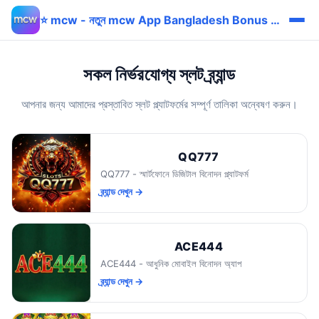
⭐ mcw - নতুন mcw App Bangladesh Bonus bKash
সকল নির্ভরযোগ্য স্লট ব্র্যান্ড
আপনার জন্য আমাদের প্রস্তাবিত স্লট প্ল্যাটফর্মের সম্পূর্ণ তালিকা অন্বেষণ করুন।
QQ777
QQ777 - স্মার্টফোনে ডিজিটাল বিনোদন প্ল্যাটফর্ম
ব্র্যান্ড দেখুন →
ACE444
ACE444 - আধুনিক মোবাইল বিনোদন অ্যাপ
ব্র্যান্ড দেখুন →