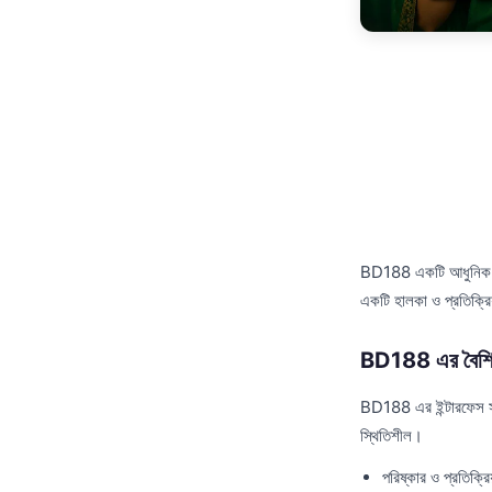
BD188 একটি আধুনিক মো
একটি হালকা ও প্রতিক্রিয
BD188 এর বৈশিষ্
BD188 এর ইন্টারফেস সহজ
স্থিতিশীল।
পরিষ্কার ও প্রতিক্রি