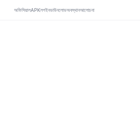
অফিসিয়াল
APK
লগইন
ডাউনলোড
অবস্থান
আলোচনা