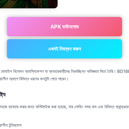
APK ডাউনলোড
এখনই নিবন্ধন করুন
বাইল বিনোদন অ্যাপ্লিকেশন যা ব্যবহারকারীদের নিরবচ্ছিন্ন অভিজ্ঞতা দিতে তৈরি। BD18
়াশীল অ্যাপে বিভিন্ন ধরনের কনটেন্ট পেতে পারেন।
ট্য
ে ব্যবহার করার জন্য অপ্টিমাইজ করা হয়েছে, যার লোডিং সময় কম এবং বিভিন্ন অ্যান্ড্রয়ে
য়াশীল ইন্টারফেস