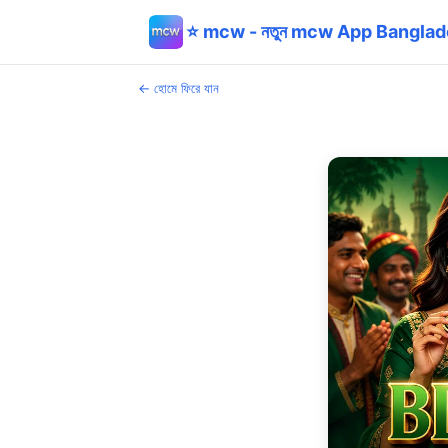
⭐ mcw - নতুন mcw App Bangla
← হোমে ফিরে যান