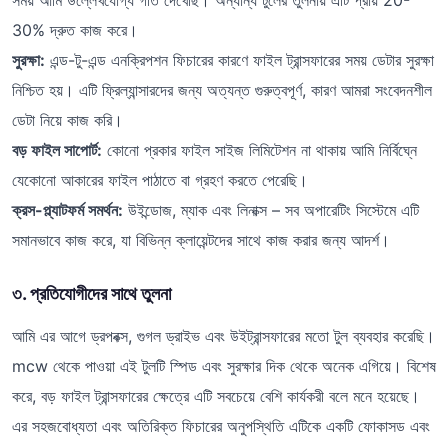
সময় আমি উল্লেখযোগ্য গতি দেখেছি। অন্যান্য টুলের তুলনায় এটি প্রায় 20-
30% দ্রুত কাজ করে।
সুরক্ষা:
এন্ড-টু-এন্ড এনক্রিপশন ফিচারের কারণে ফাইল ট্রান্সফারের সময় ডেটার সুরক্ষা
নিশ্চিত হয়। এটি ফ্রিল্যান্সারদের জন্য অত্যন্ত গুরুত্বপূর্ণ, কারণ আমরা সংবেদনশীল
ডেটা নিয়ে কাজ করি।
বড় ফাইল সাপোর্ট:
কোনো প্রকার ফাইল সাইজ লিমিটেশন না থাকায় আমি নির্বিঘ্নে
যেকোনো আকারের ফাইল পাঠাতে বা গ্রহণ করতে পেরেছি।
ক্রস-প্ল্যাটফর্ম সমর্থন:
উইন্ডোজ, ম্যাক এবং লিনাক্স – সব অপারেটিং সিস্টেমে এটি
সমানভাবে কাজ করে, যা বিভিন্ন ক্লায়েন্টদের সাথে কাজ করার জন্য আদর্শ।
৩. প্রতিযোগীদের সাথে তুলনা
আমি এর আগে ড্রপবক্স, গুগল ড্রাইভ এবং উইট্রান্সফারের মতো টুল ব্যবহার করেছি।
mcw থেকে পাওয়া এই টুলটি স্পিড এবং সুরক্ষার দিক থেকে অনেক এগিয়ে। বিশেষ
করে, বড় ফাইল ট্রান্সফারের ক্ষেত্রে এটি সবচেয়ে বেশি কার্যকরী বলে মনে হয়েছে।
এর সহজবোধ্যতা এবং অতিরিক্ত ফিচারের অনুপস্থিতি এটিকে একটি ফোকাসড এবং