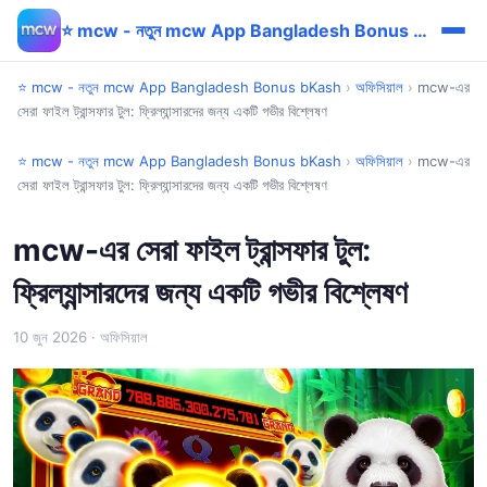
⭐ mcw - নতুন mcw App Bangladesh Bonus bKash
⭐ mcw - নতুন mcw App Bangladesh Bonus bKash
›
অফিসিয়াল
›
mcw-এর
সেরা ফাইল ট্রান্সফার টুল: ফ্রিল্যান্সারদের জন্য একটি গভীর বিশ্লেষণ
⭐ mcw - নতুন mcw App Bangladesh Bonus bKash
›
অফিসিয়াল
›
mcw-এর
সেরা ফাইল ট্রান্সফার টুল: ফ্রিল্যান্সারদের জন্য একটি গভীর বিশ্লেষণ
mcw-এর সেরা ফাইল ট্রান্সফার টুল:
ফ্রিল্যান্সারদের জন্য একটি গভীর বিশ্লেষণ
10 জুন 2026
· অফিসিয়াল