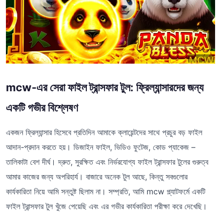
mcw-এর সেরা ফাইল ট্রান্সফার টুল: ফ্রিল্যান্সারদের জন্য
একটি গভীর বিশ্লেষণ
একজন ফ্রিল্যান্সার হিসেবে প্রতিদিন আমাকে ক্লায়েন্টদের সাথে প্রচুর বড় ফাইল
আদান-প্রদান করতে হয়। ডিজাইন ফাইল, ভিডিও ফুটেজ, কোড প্যাকেজ –
তালিকাটা বেশ দীর্ঘ। দ্রুত, সুরক্ষিত এবং নির্ভরযোগ্য ফাইল ট্রান্সফার টুলের গুরুত্ব
আমার কাজের জন্য অপরিহার্য। বাজারে অনেক টুল আছে, কিন্তু সবগুলোর
কার্যকারিতা নিয়ে আমি সন্তুষ্ট ছিলাম না। সম্প্রতি, আমি mcw প্ল্যাটফর্মে একটি
ফাইল ট্রান্সফার টুল খুঁজে পেয়েছি এবং এর গভীর কার্যকারিতা পরীক্ষা করে দেখেছি।